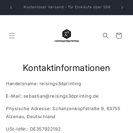
Direkt
zum
Kostenloser Versand - für Einkäufe über 50€
Inhalt
Warenkorb
Kontaktinformationen
Handelsname: reisings3dprinting
E-Mail: sebastian@reisings3dprinting.de
Physische Adresse: Schanzenkopfstraße 9, 63755
Alzenau, Deutschland
USt-IdNr.:
DE357922192